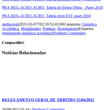
PRA-REG-ACRO-ACRO_Tabela de Elems Obrig – Pares 2018
PRA-REG-ACRO-ACRO_Tabela elem EST quart 2018
melhorweb
2021-03-07T02:10:52-03:00
Categorias:
Ginástica
Acrobática
,
Modalidades
,
Pratique
,
Regulamento
|
Etiquetas:
regulamento ginástica acrobática
|
Nenhum Comentário
Compartilhe!
Facebook
X
WhatsApp
E-
Notícias Relacionadas
mail
REGULAMENTO GERAL DE ÁRBITRO 25/04/2022
26/08/2022 01:44
|
Nenhum Comentário