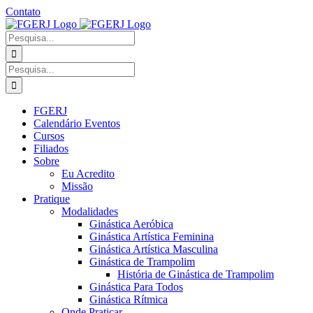
Ir
Contato
para
Facebook
Instagram
YouTube
Facebook
o
-
Procurar
conteúdo
Grupo
por:
Procurar
por:
FGERJ
Calendário Eventos
Cursos
Filiados
Sobre
Eu Acredito
Missão
Pratique
Modalidades
Ginástica Aeróbica
Ginástica Artística Feminina
Ginástica Artística Masculina
Ginástica de Trampolim
História de Ginástica de Trampolim
Ginástica Para Todos
Ginástica Rítmica
Onde Praticar