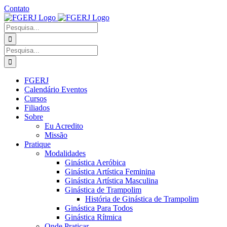
Ir
Contato
para
Facebook
Instagram
YouTube
Facebook
o
-
Procurar
conteúdo
Grupo
por:
Procurar
por:
FGERJ
Calendário Eventos
Cursos
Filiados
Sobre
Eu Acredito
Missão
Pratique
Modalidades
Ginástica Aeróbica
Ginástica Artística Feminina
Ginástica Artística Masculina
Ginástica de Trampolim
História de Ginástica de Trampolim
Ginástica Para Todos
Ginástica Rítmica
Onde Praticar