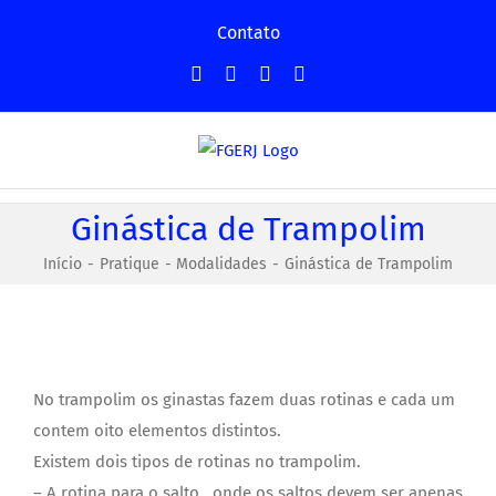
Ir
Contato
para
Facebook
Instagram
YouTube
Facebook
o
-
conteúdo
Grupo
Ginástica de Trampolim
Início
Pratique
Modalidades
Ginástica de Trampolim
No trampolim os ginastas fazem duas rotinas e cada um
contem oito elementos distintos.
Existem dois tipos de rotinas no trampolim.
– A rotina para o salto , onde os saltos devem ser apenas