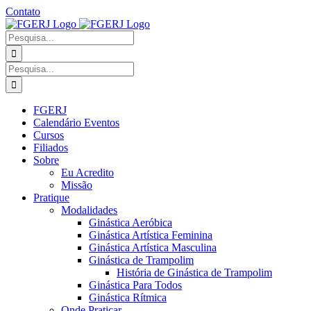
Ir
Contato
para
Facebook
Instagram
YouTube
Facebook
o
-
Procurar
conteúdo
Grupo
por:
Procurar
por:
FGERJ
Calendário Eventos
Cursos
Filiados
Sobre
Eu Acredito
Missão
Pratique
Modalidades
Ginástica Aeróbica
Ginástica Artística Feminina
Ginástica Artística Masculina
Ginástica de Trampolim
História de Ginástica de Trampolim
Ginástica Para Todos
Ginástica Rítmica
Onde Praticar