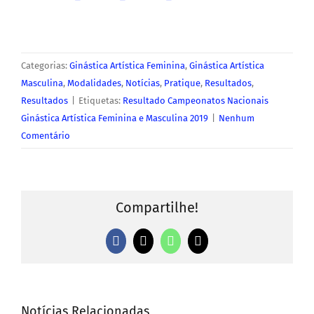
Categorias:
Ginástica Artística Feminina
,
Ginástica Artística
Masculina
,
Modalidades
,
Notícias
,
Pratique
,
Resultados
,
Resultados
|
Etiquetas:
Resultado Campeonatos Nacionais
Ginástica Artística Feminina e Masculina 2019
|
Nenhum
Comentário
Compartilhe!
Facebook
X
WhatsApp
E-
mail
Notícias Relacionadas