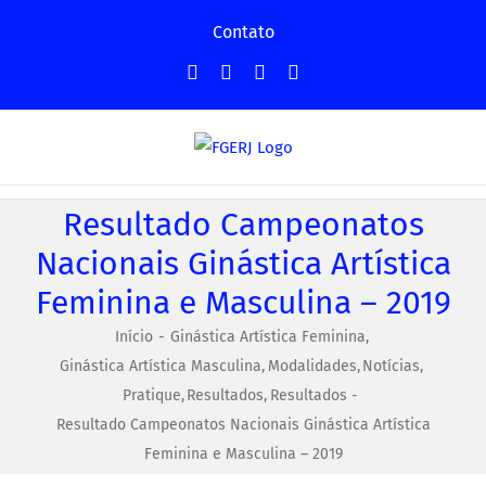
Ir
Contato
para
Facebook
Instagram
YouTube
Facebook
o
-
conteúdo
Grupo
Resultado Campeonatos
Nacionais Ginástica Artística
Feminina e Masculina – 2019
Início
Ginástica Artística Feminina
Ginástica Artística Masculina
Modalidades
Notícias
Pratique
Resultados
Resultados
Resultado Campeonatos Nacionais Ginástica Artística
Feminina e Masculina – 2019