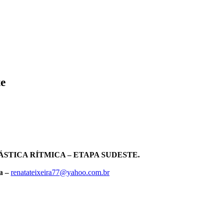
te
STICA RÍTMICA – ETAPA SUDESTE.
ra –
renatateixeira77@yahoo.com.
br