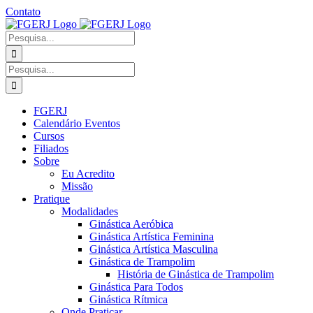
Ir
Contato
para
Facebook
Instagram
YouTube
Facebook
o
-
Procurar
conteúdo
Grupo
por:
Procurar
por:
FGERJ
Calendário Eventos
Cursos
Filiados
Sobre
Eu Acredito
Missão
Pratique
Modalidades
Ginástica Aeróbica
Ginástica Artística Feminina
Ginástica Artística Masculina
Ginástica de Trampolim
História de Ginástica de Trampolim
Ginástica Para Todos
Ginástica Rítmica
Onde Praticar