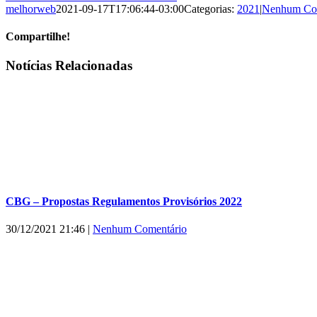
melhorweb
2021-09-17T17:06:44-03:00
Categorias:
2021
|
Nenhum Co
Compartilhe!
Facebook
X
WhatsApp
E-
Notícias Relacionadas
mail
CBG – Propostas Regulamentos Provisórios 2022
30/12/2021 21:46
|
Nenhum Comentário