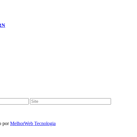
 RN
o por
MelhorWeb Tecnologia