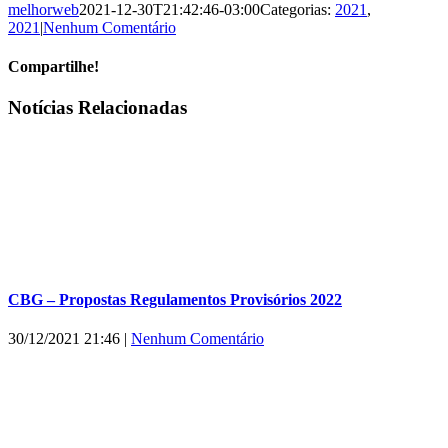
melhorweb
2021-12-30T21:42:46-03:00
Categorias:
2021
,
2021
|
Nenhum Comentário
Compartilhe!
Facebook
X
WhatsApp
E-
Notícias Relacionadas
mail
CBG – Propostas Regulamentos Provisórios 2022
30/12/2021 21:46
|
Nenhum Comentário