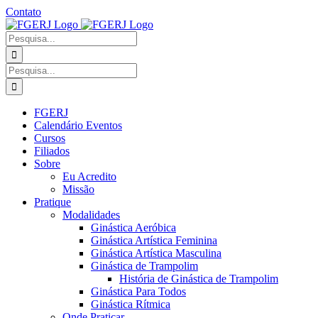
Ir
Contato
para
Facebook
Instagram
YouTube
Facebook
o
-
Procurar
conteúdo
Grupo
por:
Procurar
por:
FGERJ
Calendário Eventos
Cursos
Filiados
Sobre
Eu Acredito
Missão
Pratique
Modalidades
Ginástica Aeróbica
Ginástica Artística Feminina
Ginástica Artística Masculina
Ginástica de Trampolim
História de Ginástica de Trampolim
Ginástica Para Todos
Ginástica Rítmica
Onde Praticar