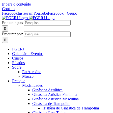
Ir para o conteúdo
Contato
Facebook
Instagram
YouTube
Facebook - Grupo
Procurar por:
Procurar por:
FGERJ
Calendário Eventos
Cursos
Filiados
Sobre
Eu Acredito
Missão
Pratique
Modalidades
Ginástica Aeróbica
Ginástica Artística Feminina
Ginástica Artística Masculina
Ginástica de Trampolim
História de Ginástica de Trampolim
Ginástica Para Todos