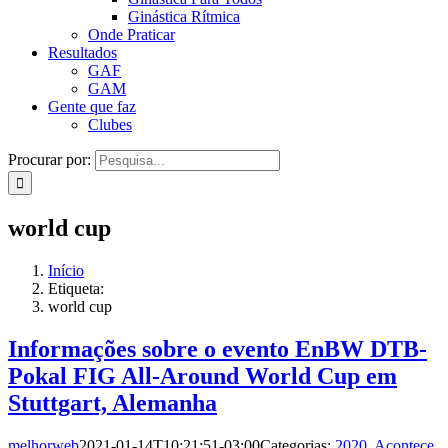
Ginástica Rítmica
Onde Praticar
Resultados
GAF
GAM
Gente que faz
Clubes
Procurar por:
world cup
Início
Etiqueta:
world cup
Informações sobre o evento EnBW DTB-
Pokal FIG All-Around World Cup em
Stuttgart, Alemanha
melhorweb
2021-01-14T10:21:51-03:00
Categorias:
2020
,
Acontece
,