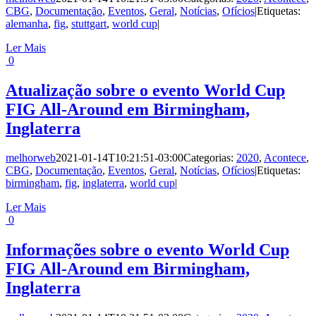
CBG
,
Documentação
,
Eventos
,
Geral
,
Notícias
,
Ofícios
|
Etiquetas:
alemanha
,
fig
,
stuttgart
,
world cup
|
Ler Mais
0
Atualização sobre o evento World Cup
FIG All-Around em Birmingham,
Inglaterra
melhorweb
2021-01-14T10:21:51-03:00
Categorias:
2020
,
Acontece
,
CBG
,
Documentação
,
Eventos
,
Geral
,
Notícias
,
Ofícios
|
Etiquetas:
birmingham
,
fig
,
inglaterra
,
world cup
|
Ler Mais
0
Informações sobre o evento World Cup
FIG All-Around em Birmingham,
Inglaterra