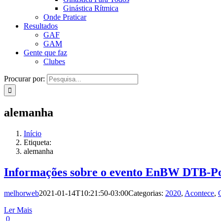
Ginástica Rítmica
Onde Praticar
Resultados
GAF
GAM
Gente que faz
Clubes
Procurar por:
alemanha
Início
Etiqueta:
alemanha
Informações sobre o evento EnBW DTB-Po
melhorweb
2021-01-14T10:21:50-03:00
Categorias:
2020
,
Acontece
,
Ler Mais
0