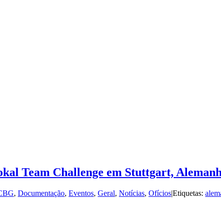
kal Team Challenge em Stuttgart, Aleman
CBG
,
Documentação
,
Eventos
,
Geral
,
Notícias
,
Ofícios
|
Etiquetas:
alem