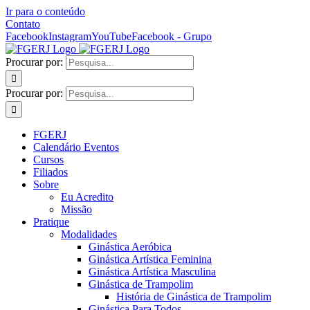
Ir para o conteúdo
Contato
Facebook
Instagram
YouTube
Facebook - Grupo
Procurar por:
Procurar por:
FGERJ
Calendário Eventos
Cursos
Filiados
Sobre
Eu Acredito
Missão
Pratique
Modalidades
Ginástica Aeróbica
Ginástica Artística Feminina
Ginástica Artística Masculina
Ginástica de Trampolim
História de Ginástica de Trampolim
Ginástica Para Todos