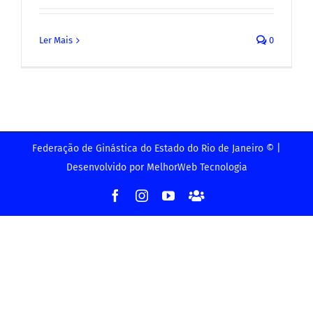
Ler Mais
0
Federação de Ginástica do Estado do Rio de Janeiro © |
Desenvolvido por
MelhorWeb Tecnologia
Facebook
Instagram
YouTube
Facebook
-
Grupo