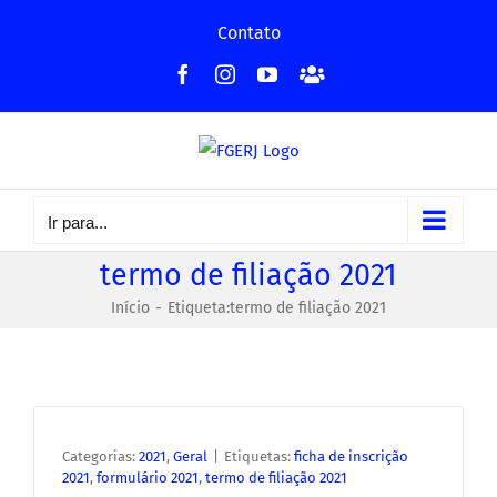
Ir
Contato
para
Facebook
Instagram
YouTube
Facebook
o
-
conteúdo
Grupo
Ir para...
termo de filiação 2021
Início
Etiqueta:
termo de filiação 2021
Categorias:
2021
,
Geral
|
Etiquetas:
ficha de inscrição
2021
,
formulário 2021
,
termo de filiação 2021