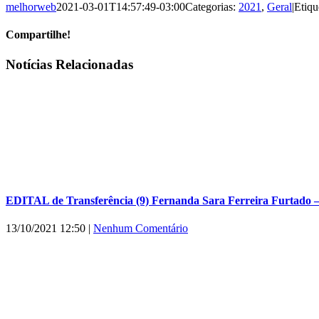
melhorweb
2021-03-01T14:57:49-03:00
Categorias:
2021
,
Geral
|
Etiqu
Compartilhe!
Facebook
X
WhatsApp
E-
Notícias Relacionadas
mail
EDITAL de Transferência (9) Fernanda Sara Ferreira Furtado 
13/10/2021 12:50
|
Nenhum Comentário