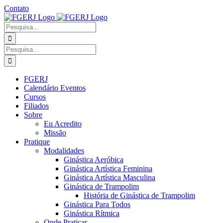
Ir
Contato
para
Facebook
Instagram
YouTube
Facebook
o
-
Procurar
conteúdo
Grupo
por:
Procurar
por:
FGERJ
Calendário Eventos
Cursos
Filiados
Sobre
Eu Acredito
Missão
Pratique
Modalidades
Ginástica Aeróbica
Ginástica Artística Feminina
Ginástica Artística Masculina
Ginástica de Trampolim
História de Ginástica de Trampolim
Ginástica Para Todos
Ginástica Rítmica
Onde Praticar