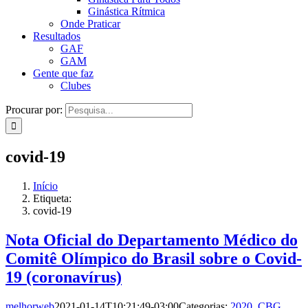
Ginástica Rítmica
Onde Praticar
Resultados
GAF
GAM
Gente que faz
Clubes
Procurar por:
covid-19
Início
Etiqueta:
covid-19
Nota Oficial do Departamento Médico do
Comitê Olímpico do Brasil sobre o Covid-
19 (coronavírus)
melhorweb
2021-01-14T10:21:49-03:00
Categorias:
2020
,
CBG
,