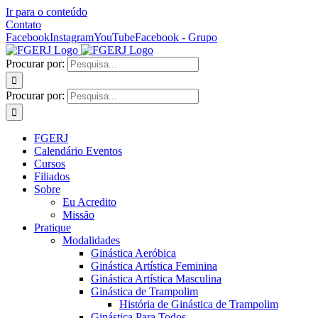
Ir para o conteúdo
Contato
Facebook
Instagram
YouTube
Facebook - Grupo
Procurar por:
Procurar por:
FGERJ
Calendário Eventos
Cursos
Filiados
Sobre
Eu Acredito
Missão
Pratique
Modalidades
Ginástica Aeróbica
Ginástica Artística Feminina
Ginástica Artística Masculina
Ginástica de Trampolim
História de Ginástica de Trampolim
Ginástica Para Todos