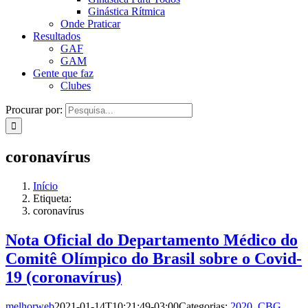
Ginástica Rítmica
Onde Praticar
Resultados
GAF
GAM
Gente que faz
Clubes
Procurar por:
coronavírus
Início
Etiqueta:
coronavírus
Nota Oficial do Departamento Médico do
Comitê Olímpico do Brasil sobre o Covid-
19 (coronavírus)
melhorweb
2021-01-14T10:21:49-03:00
Categorias:
2020
,
CBG
,