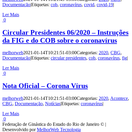
Documentação
|
Etiquetas:
cob
,
coronavírus
,
covid
,
covid-19
|
Ler Mais
0
Circular Presidentes 06/2020 – Instruções
da FIG e do COB sobre o coronavírus
melhorweb
2021-01-14T10:21:51-03:00
Categorias:
2020
,
CBG
,
Documentação
|
Etiquetas:
circular presidentes
,
cob
,
coronavírus
,
fig
|
Ler Mais
0
Nota Oficial – Corona Vírus
melhorweb
2021-01-14T10:21:51-03:00
Categorias:
2020
,
Acontece
,
CBG
,
Documentação
,
Notícias
|
Etiquetas:
coronavírus
|
Ler Mais
0
Federação de Ginástica do Estado do Rio de Janeiro © |
Desenvolvido por
MelhorWeb Tecnologia