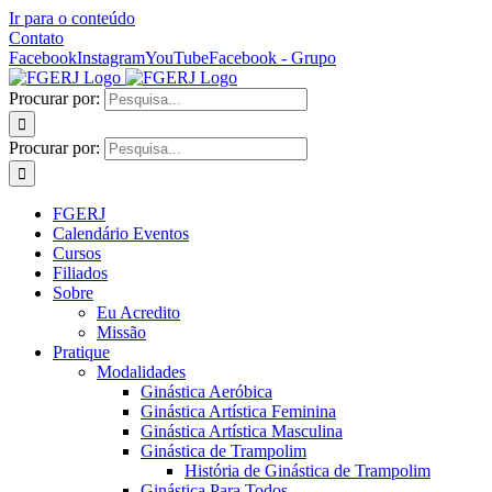
Ir para o conteúdo
Contato
Facebook
Instagram
YouTube
Facebook - Grupo
Procurar por:
Procurar por:
FGERJ
Calendário Eventos
Cursos
Filiados
Sobre
Eu Acredito
Missão
Pratique
Modalidades
Ginástica Aeróbica
Ginástica Artística Feminina
Ginástica Artística Masculina
Ginástica de Trampolim
História de Ginástica de Trampolim
Ginástica Para Todos