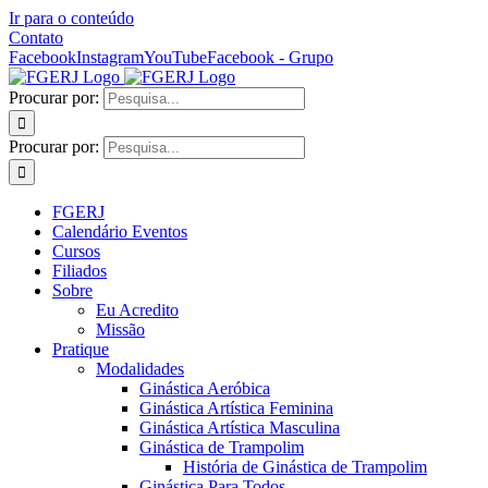
Ir para o conteúdo
Contato
Facebook
Instagram
YouTube
Facebook - Grupo
Procurar por:
Procurar por:
FGERJ
Calendário Eventos
Cursos
Filiados
Sobre
Eu Acredito
Missão
Pratique
Modalidades
Ginástica Aeróbica
Ginástica Artística Feminina
Ginástica Artística Masculina
Ginástica de Trampolim
História de Ginástica de Trampolim
Ginástica Para Todos