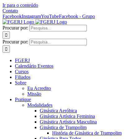
Ir para o conteúdo
Contato
Facebook
Instagram
YouTube
Facebook - Grupo
Procurar por:
Procurar por:
FGERJ
Calendário Eventos
Cursos
Filiados
Sobre
Eu Acredito
Missão
Pratique
Modalidades
Ginástica Aeróbica
Ginástica Artística Feminina
Ginástica Artística Masculina
Ginástica de Trampolim
História de Ginástica de Trampolim
Ginástica Para Todos