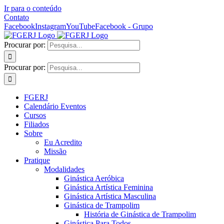
Ir para o conteúdo
Contato
Facebook
Instagram
YouTube
Facebook - Grupo
Procurar por:
Procurar por:
FGERJ
Calendário Eventos
Cursos
Filiados
Sobre
Eu Acredito
Missão
Pratique
Modalidades
Ginástica Aeróbica
Ginástica Artística Feminina
Ginástica Artística Masculina
Ginástica de Trampolim
História de Ginástica de Trampolim
Ginástica Para Todos