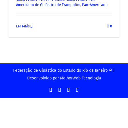
Americano de Ginástica de Trampolim
,
Pan-Americano
Ler Mais
0
Federação de Ginástica do Estado do Rio de Janeiro © |
Desenvolvido por
MelhorWeb Tecnologia
Facebook
Instagram
YouTube
Facebook
-
Grupo