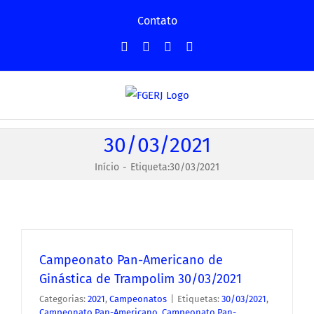
Ir
Contato
para
Facebook
Instagram
YouTube
Facebook
o
-
conteúdo
Grupo
30/03/2021
Início
Etiqueta:
30/03/2021
Campeonato Pan-Americano de
Ginástica de Trampolim 30/03/2021
Categorias:
2021
,
Campeonatos
|
Etiquetas:
30/03/2021
,
Campeonato Pan-Americano
,
Campeonato Pan-