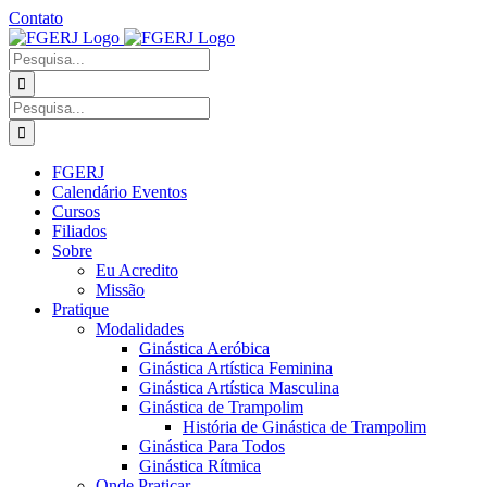
Ir
Contato
para
Facebook
Instagram
YouTube
Facebook
o
-
Procurar
conteúdo
Grupo
por:
Procurar
por:
FGERJ
Calendário Eventos
Cursos
Filiados
Sobre
Eu Acredito
Missão
Pratique
Modalidades
Ginástica Aeróbica
Ginástica Artística Feminina
Ginástica Artística Masculina
Ginástica de Trampolim
História de Ginástica de Trampolim
Ginástica Para Todos
Ginástica Rítmica
Onde Praticar