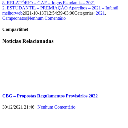
8. RELATÓRIO – GAF – Jogos Estudantis – 2021
2. ESTUDANTIL – PREMIAÇÃO Aparelhos – 2021 – Infantil
melhorweb
2021-10-13T12:54:39-03:00
Categorias:
2021
,
Campeonatos
|
Nenhum Comentário
Compartilhe!
Facebook
X
WhatsApp
E-
Notícias Relacionadas
mail
CBG – Propostas Regulamentos Provisórios 2022
30/12/2021 21:46
|
Nenhum Comentário