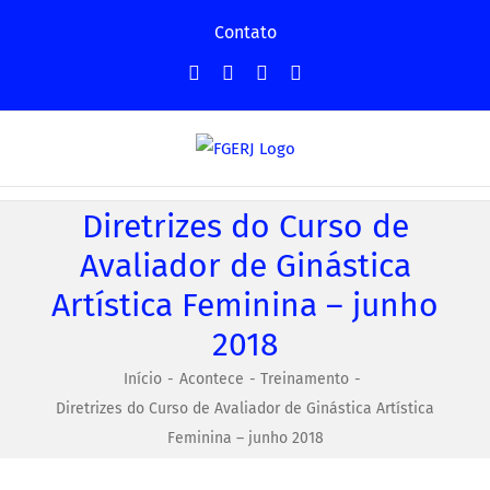
Ir
Contato
para
Facebook
Instagram
YouTube
Facebook
o
-
conteúdo
Grupo
Diretrizes do Curso de
Avaliador de Ginástica
Artística Feminina – junho
2018
Início
Acontece
Treinamento
Diretrizes do Curso de Avaliador de Ginástica Artística
Feminina – junho 2018