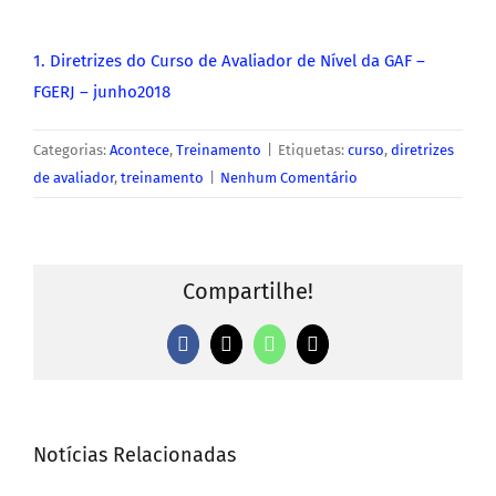
1. Diretrizes do Curso de Avaliador de Nível da GAF –
FGERJ – junho2018
Categorias:
Acontece
,
Treinamento
|
Etiquetas:
curso
,
diretrizes
de avaliador
,
treinamento
|
Nenhum Comentário
Compartilhe!
Facebook
X
WhatsApp
E-
mail
Notícias Relacionadas