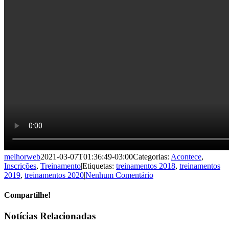
melhorweb
2021-03-07T01:36:49-03:00
Categorias:
Acontece
,
Inscrições
,
Treinamento
|
Etiquetas:
treinamentos 2018
,
treinamentos
2019
,
treinamentos 2020
|
Nenhum Comentário
Compartilhe!
Facebook
X
WhatsApp
E-
Notícias Relacionadas
mail