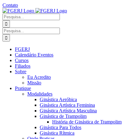
Ir
Contato
para
Facebook
Instagram
YouTube
Facebook
o
-
Procurar
conteúdo
Grupo
por:
Procurar
por:
FGERJ
Calendário Eventos
Cursos
Filiados
Sobre
Eu Acredito
Missão
Pratique
Modalidades
Ginástica Aeróbica
Ginástica Artística Feminina
Ginástica Artística Masculina
Ginástica de Trampolim
História de Ginástica de Trampolim
Ginástica Para Todos
Ginástica Rítmica
Onde Praticar