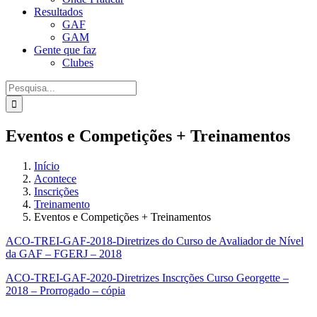
Resultados
GAF
GAM
Gente que faz
Clubes
Procurar
por:
Eventos e Competições + Treinamentos
Início
Acontece
Inscrições
Treinamento
Eventos e Competições + Treinamentos
ACO-TREI-GAF-2018-Diretrizes do Curso de Avaliador de Nível
da GAF – FGERJ – 2018
ACO-TREI-GAF-2020-Diretrizes Inscrções Curso Georgette –
2018 – Prorrogado – cópia