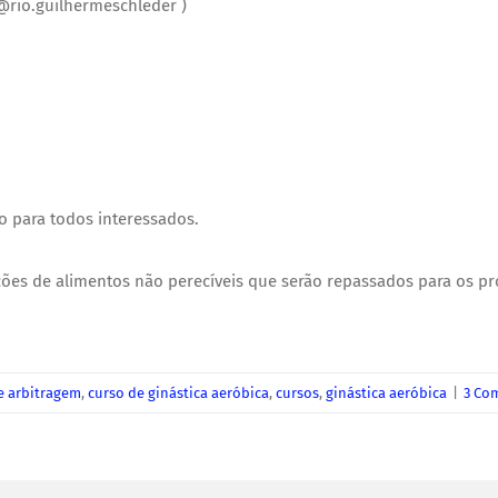
@rio.guilhermeschleder )
o para todos interessados.
es de alimentos não perecíveis que serão repassados para os proj
e arbitragem
,
curso de ginástica aeróbica
,
cursos
,
ginástica aeróbica
|
3 Co