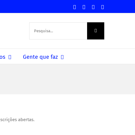
Facebook
Instagram
YouTube
Facebook
-
Grupo
Procurar
por:
os
Gente que faz
scrições abertas.