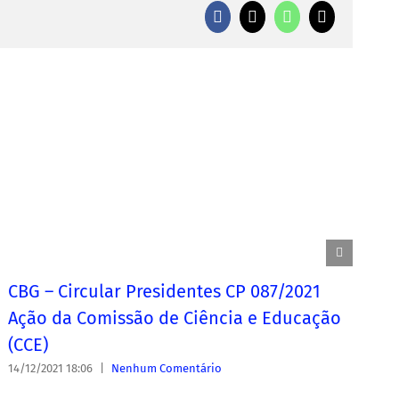
Facebook
X
WhatsApp
E-
mail
CBG – Circular Presidentes CP 087/2021
C
Ação da Comissão de Ciência e Educação
A
(CCE)
(
14/12/2021 18:06
|
Nenhum Comentário
08