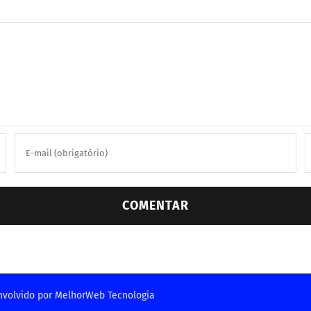
nvolvido por
MelhorWeb Tecnologia