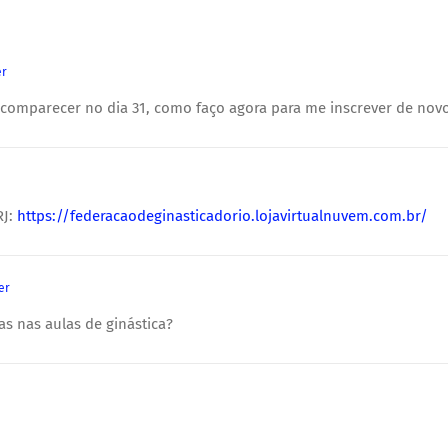
er
 comparecer no dia 31, como faço agora para me inscrever de nov
RJ:
https://federacaodeginasticadorio.lojavirtualnuvem.com.br/
er
as nas aulas de ginástica?