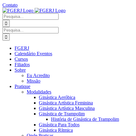
Ir
Contato
para
Facebook
Instagram
YouTube
Facebook
o
-
Procurar
conteúdo
Grupo
por:
Procurar
por:
FGERJ
Calendário Eventos
Cursos
Filiados
Sobre
Eu Acredito
Missão
Pratique
Modalidades
Ginástica Aeróbica
Ginástica Artística Feminina
Ginástica Artística Masculina
Ginástica de Trampolim
História de Ginástica de Trampolim
Ginástica Para Todos
Ginástica Rítmica
Onde Praticar