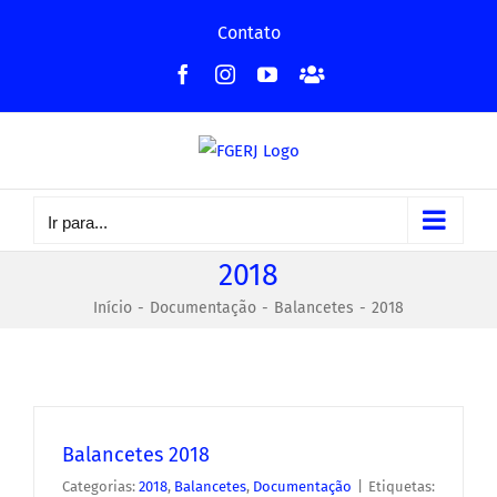
Ir
Contato
para
Facebook
Instagram
YouTube
Facebook
o
-
conteúdo
Grupo
Ir para...
2018
Início
Documentação
Balancetes
2018
Balancetes 2018
Categorias:
2018
,
Balancetes
,
Documentação
|
Etiquetas: