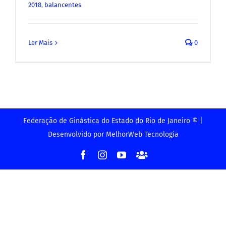
2018
,
balancentes
Ler Mais
0
Federação de Ginástica do Estado do Rio de Janeiro © |
Desenvolvido por
MelhorWeb Tecnologia
Facebook
Instagram
YouTube
Facebook
-
Grupo