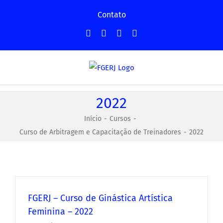
Ir
Contato
para
Facebook
Instagram
YouTube
Facebook
o
-
conteúdo
Grupo
2022
Início
Cursos
Curso de Arbitragem e Capacitação de Treinadores
2022
FGERJ – Curso de Ginástica Artística
Feminina – 2022