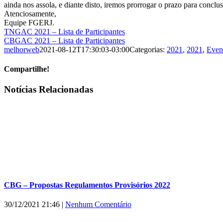
ainda nos assola, e diante disto, iremos prorrogar o prazo para conclu
Atenciosamente,
Equipe FGERJ.
TNGAC 2021 – Lista de Participantes
CBGAC 2021 – Lista de Participantes
melhorweb
2021-08-12T17:30:03-03:00
Categorias:
2021
,
2021
,
Even
Compartilhe!
Facebook
X
WhatsApp
E-
Notícias Relacionadas
mail
CBG – Propostas Regulamentos Provisórios 2022
30/12/2021 21:46
|
Nenhum Comentário