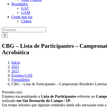
Resultados
GAF
GAM
Gente que faz
Clubes
Procurar
por:
CBG – Lista de Participantes – Campeonato
Acrobática
Início
2021
2021
Eventos GAE
Formulários
CBG – Lista de Participantes – Campeonato Brasileiro Loterias
Prezados (as)
Estamos encaminhando a
Lista de Participantes
referente ao
Campeo
realizado
em São Bernardo do Campo / SP.
Em tempo informo que algumas entidades ainda não anexaram toda a