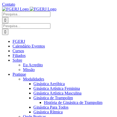
Ir
Contato
para
Facebook
Instagram
YouTube
Facebook
o
-
Procurar
conteúdo
Grupo
por:
Procurar
por:
FGERJ
Calendário Eventos
Cursos
Filiados
Sobre
Eu Acredito
Missão
Pratique
Modalidades
Ginástica Aeróbica
Ginástica Artística Feminina
Ginástica Artística Masculina
Ginástica de Trampolim
História de Ginástica de Trampolim
Ginástica Para Todos
Ginástica Rítmica
Onde Praticar