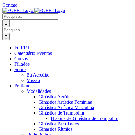
Ir
Contato
para
Facebook
Instagram
YouTube
Facebook
o
-
Procurar
conteúdo
Grupo
por:
Procurar
por:
FGERJ
Calendário Eventos
Cursos
Filiados
Sobre
Eu Acredito
Missão
Pratique
Modalidades
Ginástica Aeróbica
Ginástica Artística Feminina
Ginástica Artística Masculina
Ginástica de Trampolim
História de Ginástica de Trampolim
Ginástica Para Todos
Ginástica Rítmica
Onde Praticar