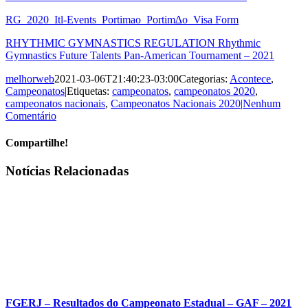
RG_2020_Itl-Events_Portimao_Portim∆o_Visa Form
RHYTHMIC GYMNASTICS REGULATION Rhythmic
Gymnastics Future Talents Pan-American Tournament – 2021
melhorweb
2021-03-06T21:40:23-03:00
Categorias:
Acontece
,
Campeonatos
|
Etiquetas:
campeonatos
,
campeonatos 2020
,
campeonatos nacionais
,
Campeonatos Nacionais 2020
|
Nenhum
Comentário
Compartilhe!
Facebook
X
WhatsApp
E-
Notícias Relacionadas
mail
FGERJ – Resultados do Campeonato Estadual – GAF – 2021