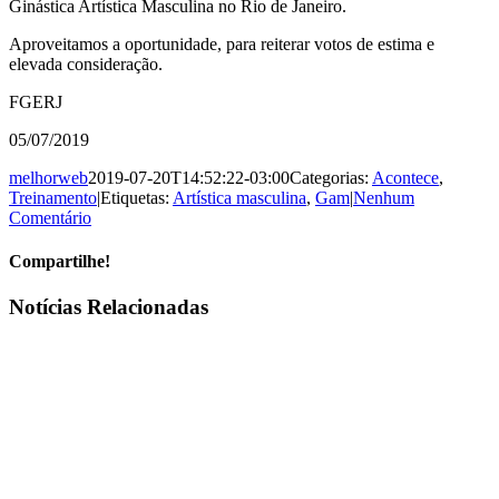
Ginástica Artística Masculina no Rio de Janeiro.
Aproveitamos a oportunidade, para reiterar votos de estima e
elevada consideração.
FGERJ
05/07/2019
melhorweb
2019-07-20T14:52:22-03:00
Categorias:
Acontece
,
Treinamento
|
Etiquetas:
Artística masculina
,
Gam
|
Nenhum
Comentário
Compartilhe!
Facebook
X
WhatsApp
E-
Notícias Relacionadas
mail