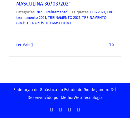
MASCULINA 30/03/2021
Categorias:
2021
,
Treinamento
|
Etiquetas:
CBG 2021
,
CBG
treinamento 2021
,
TREINAMENTO 2021
,
TREINAMENTO
GINÁSTICA ARTÍSTICA MASCULINA
Ler Mais
0
Federação de Ginástica do Estado do Rio de Janeiro © |
Desenvolvido por
MelhorWeb Tecnologia
Facebook
Instagram
YouTube
Facebook
-
Grupo