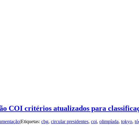
o COI critérios atualizados para classifica
umentação
|
Etiquetas:
cbg
,
circular presidentes
,
coi
,
olimpíada
,
tokyo
,
tó