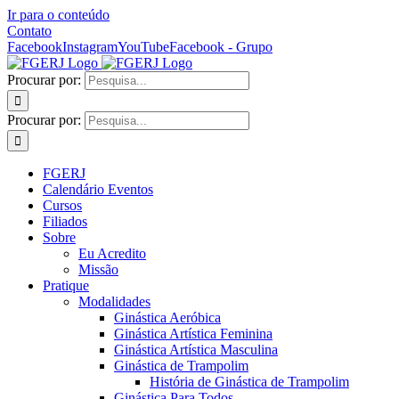
Ir para o conteúdo
Contato
Facebook
Instagram
YouTube
Facebook - Grupo
Procurar por:
Procurar por:
FGERJ
Calendário Eventos
Cursos
Filiados
Sobre
Eu Acredito
Missão
Pratique
Modalidades
Ginástica Aeróbica
Ginástica Artística Feminina
Ginástica Artística Masculina
Ginástica de Trampolim
História de Ginástica de Trampolim
Ginástica Para Todos