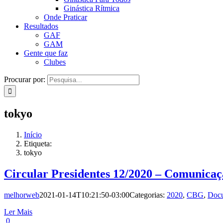
Ginástica Rítmica
Onde Praticar
Resultados
GAF
GAM
Gente que faz
Clubes
Procurar por:
tokyo
Início
Etiqueta:
tokyo
Circular Presidentes 12/2020 – Comunicaçã
melhorweb
2021-01-14T10:21:50-03:00
Categorias:
2020
,
CBG
,
Doc
Ler Mais
0