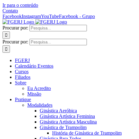
Ir para o conteúdo
Contato
Facebook
Instagram
YouTube
Facebook - Grupo
Procurar por:
Procurar por:
FGERJ
Calendário Eventos
Cursos
Filiados
Sobre
Eu Acredito
Missão
Pratique
Modalidades
Ginástica Aeróbica
Ginástica Artística Feminina
Ginástica Artística Masculina
Ginástica de Trampolim
História de Ginástica de Trampolim
Ginástica Para Todos