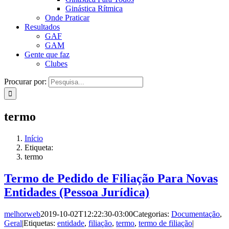
Ginástica Rítmica
Onde Praticar
Resultados
GAF
GAM
Gente que faz
Clubes
Procurar por:
termo
Início
Etiqueta:
termo
Termo de Pedido de Filiação Para Novas
Entidades (Pessoa Jurídica)
melhorweb
2019-10-02T12:22:30-03:00
Categorias:
Documentação
,
Geral
|
Etiquetas:
entidade
,
filiação
,
termo
,
termo de filiação
|