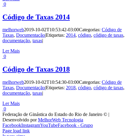
0
Código de Taxas 2014
melhorweb
2019-10-02T10:53:42-03:00
Categorias:
Código de
Taxas
,
Documentação
|
Etiquetas:
2014
,
código
,
código de taxas
,
documentação
,
taxas
|
Ler Mais
0
Código de Taxas 2018
melhorweb
2019-10-02T10:54:30-03:00
Categorias:
Código de
Taxas
,
Documentação
|
Etiquetas:
2018
,
código
,
código de taxas
,
documentação
,
taxas
|
Ler Mais
0
Federação de Ginástica do Estado do Rio de Janeiro © |
Desenvolvido por
MelhorWeb Tecnologia
Facebook
Instagram
YouTube
Facebook - Grupo
Page load link