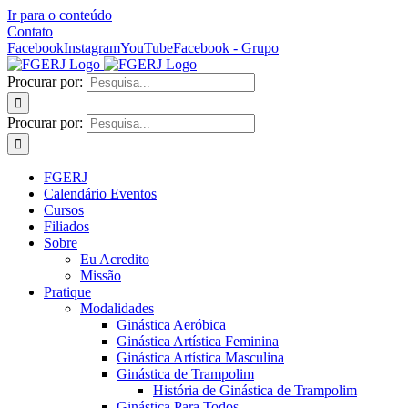
Ir para o conteúdo
Contato
Facebook
Instagram
YouTube
Facebook - Grupo
Procurar por:
Procurar por:
FGERJ
Calendário Eventos
Cursos
Filiados
Sobre
Eu Acredito
Missão
Pratique
Modalidades
Ginástica Aeróbica
Ginástica Artística Feminina
Ginástica Artística Masculina
Ginástica de Trampolim
História de Ginástica de Trampolim
Ginástica Para Todos