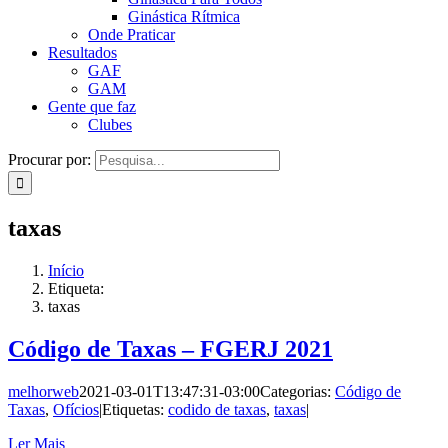
Ginástica Rítmica
Onde Praticar
Resultados
GAF
GAM
Gente que faz
Clubes
Procurar por:
taxas
Início
Etiqueta:
taxas
Código de Taxas – FGERJ 2021
melhorweb
2021-03-01T13:47:31-03:00
Categorias:
Código de
Taxas
,
Ofícios
|
Etiquetas:
codido de taxas
,
taxas
|
Ler Mais