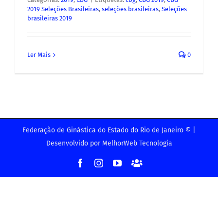
2019 Seleções Brasileiras
,
seleções brasileiras
,
Seleções
brasileiras 2019
Ler Mais
0
Federação de Ginástica do Estado do Rio de Janeiro © |
Desenvolvido por
MelhorWeb Tecnologia
Facebook
Instagram
YouTube
Facebook
-
Grupo