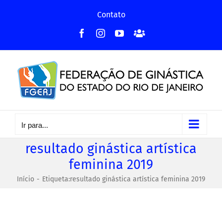
Ir
Contato
para
Facebook
Instagram
YouTube
Facebook
o
-
conteúdo
Grupo
Ir para...
resultado ginástica artística
feminina 2019
Início
Etiqueta:
resultado ginástica artística feminina 2019