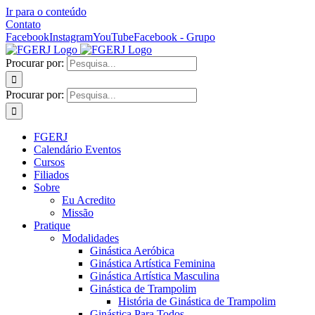
Ir para o conteúdo
Contato
Facebook
Instagram
YouTube
Facebook - Grupo
Procurar por:
Procurar por:
FGERJ
Calendário Eventos
Cursos
Filiados
Sobre
Eu Acredito
Missão
Pratique
Modalidades
Ginástica Aeróbica
Ginástica Artística Feminina
Ginástica Artística Masculina
Ginástica de Trampolim
História de Ginástica de Trampolim
Ginástica Para Todos