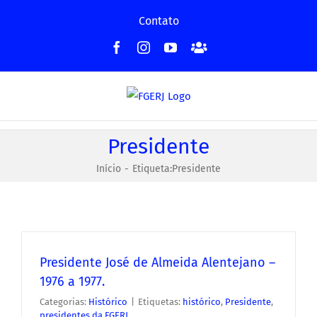
Ir
Contato
para
Facebook
Instagram
YouTube
Facebook
o
-
conteúdo
Grupo
Presidente
Início
Etiqueta:
Presidente
Presidente José de Almeida Alentejano –
1976 a 1977.
Categorias:
Histórico
|
Etiquetas:
histórico
,
Presidente
,
presidentes da FGERJ