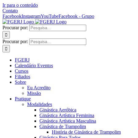
Ir para o conteúdo
Contato
Facebook
Instagram
YouTube
Facebook - Grupo
Procurar por:
Procurar por:
FGERJ
Calendário Eventos
Cursos
Filiados
Sobre
Eu Acredito
Missão
Pratique
Modalidades
Ginástica Aeróbica
Ginástica Artística Feminina
Ginástica Artística Masculina
Ginástica de Trampolim
História de Ginástica de Trampolim
Ginástica Para Todos