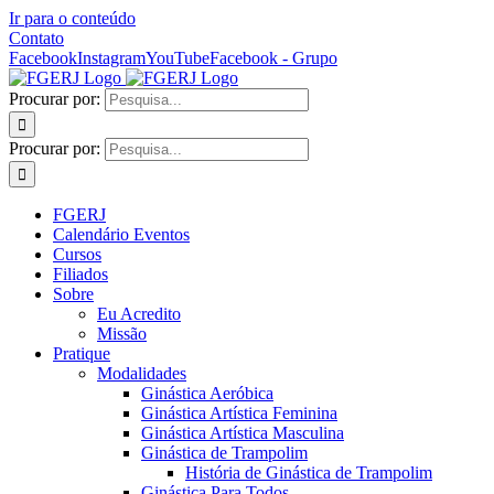
Ir para o conteúdo
Contato
Facebook
Instagram
YouTube
Facebook - Grupo
Procurar por:
Procurar por:
FGERJ
Calendário Eventos
Cursos
Filiados
Sobre
Eu Acredito
Missão
Pratique
Modalidades
Ginástica Aeróbica
Ginástica Artística Feminina
Ginástica Artística Masculina
Ginástica de Trampolim
História de Ginástica de Trampolim
Ginástica Para Todos