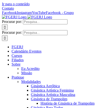
Ir para o conteúdo
Contato
Facebook
Instagram
YouTube
Facebook - Grupo
Procurar por:
Procurar por:
FGERJ
Calendário Eventos
Cursos
Filiados
Sobre
Eu Acredito
Missão
Pratique
Modalidades
Ginástica Aeróbica
Ginástica Artística Feminina
Ginástica Artística Masculina
Ginástica de Trampolim
História de Ginástica de Trampolim
Ginástica Para Todos