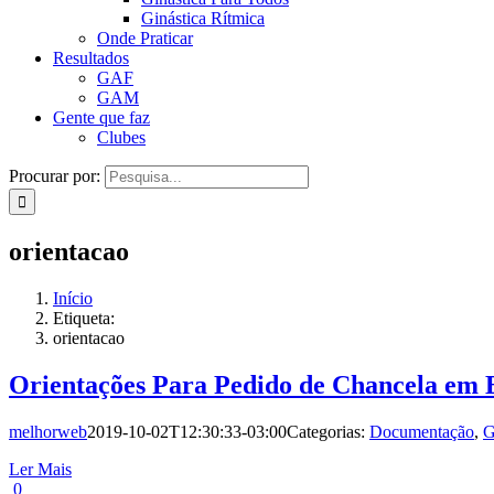
Ginástica Rítmica
Onde Praticar
Resultados
GAF
GAM
Gente que faz
Clubes
Procurar por:
orientacao
Início
Etiqueta:
orientacao
Orientações Para Pedido de Chancela em 
melhorweb
2019-10-02T12:30:33-03:00
Categorias:
Documentação
,
G
Ler Mais
0