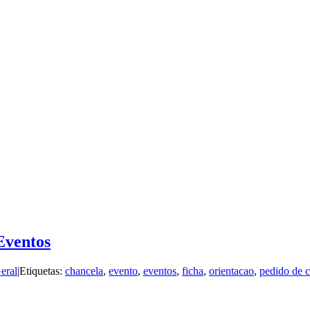
Eventos
eral
|
Etiquetas:
chancela
,
evento
,
eventos
,
ficha
,
orientacao
,
pedido de 