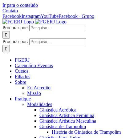
Ir para o conteúdo
Contato
Facebook
Instagram
YouTube
Facebook - Grupo
Procurar por:
Procurar por:
FGERJ
Calendário Eventos
Cursos
Filiados
Sobre
Eu Acredito
Missão
Pratique
Modalidades
Ginástica Aeróbica
Ginástica Artística Feminina
Ginástica Artística Masculina
Ginástica de Trampolim
História de Ginástica de Trampolim
Ginástica Para Todos