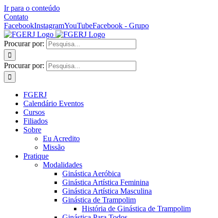
Ir para o conteúdo
Contato
Facebook
Instagram
YouTube
Facebook - Grupo
Procurar por:
Procurar por:
FGERJ
Calendário Eventos
Cursos
Filiados
Sobre
Eu Acredito
Missão
Pratique
Modalidades
Ginástica Aeróbica
Ginástica Artística Feminina
Ginástica Artística Masculina
Ginástica de Trampolim
História de Ginástica de Trampolim
Ginástica Para Todos