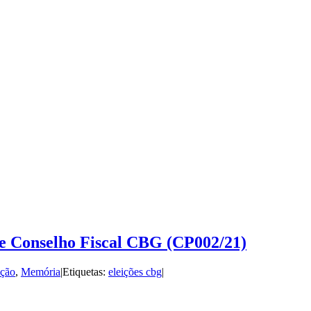
a e Conselho Fiscal CBG (CP002/21)
ção
,
Memória
|
Etiquetas:
eleições cbg
|