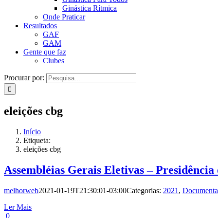
Ginástica Rítmica
Onde Praticar
Resultados
GAF
GAM
Gente que faz
Clubes
Procurar por:
eleições cbg
Início
Etiqueta:
eleições cbg
Assembléias Gerais Eletivas – Presidênci
melhorweb
2021-01-19T21:30:01-03:00
Categorias:
2021
,
Documenta
Ler Mais
0