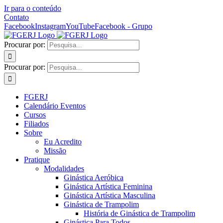
Ir para o conteúdo
Contato
Facebook
Instagram
YouTube
Facebook - Grupo
Procurar por:
Procurar por:
FGERJ
Calendário Eventos
Cursos
Filiados
Sobre
Eu Acredito
Missão
Pratique
Modalidades
Ginástica Aeróbica
Ginástica Artística Feminina
Ginástica Artística Masculina
Ginástica de Trampolim
História de Ginástica de Trampolim
Ginástica Para Todos