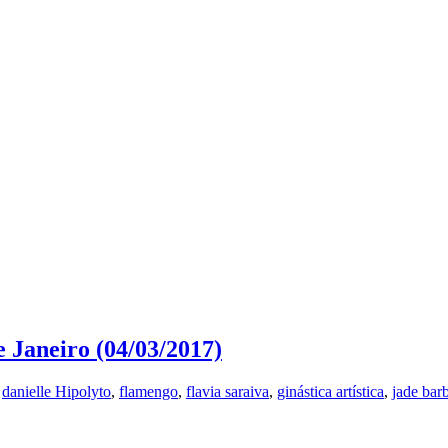
de Janeiro (04/03/2017)
:
danielle Hipolyto
,
flamengo
,
flavia saraiva
,
ginástica artística
,
jade bar