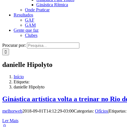
Ginástica Rítmica
Onde Praticar
Resultados
GAF
GAM
Gente que faz
Clubes
Procurar por:
danielle Hipolyto
Início
Etiqueta:
danielle Hipolyto
Ginástica artística volta a treinar no Rio 
melhorweb
2018-09-01T14:12:29-03:00
Categorias:
Ofícios
|
Etiquetas
Ler Mais
0