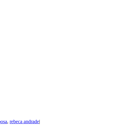
bosa
,
rebeca andrade
|