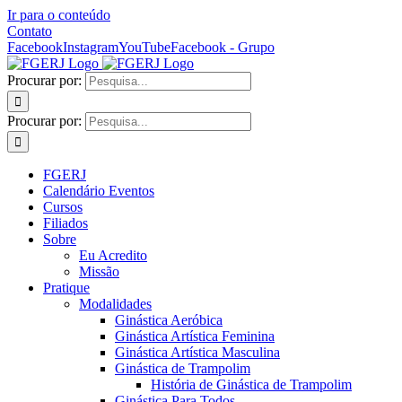
Ir para o conteúdo
Contato
Facebook
Instagram
YouTube
Facebook - Grupo
Procurar por:
Procurar por:
FGERJ
Calendário Eventos
Cursos
Filiados
Sobre
Eu Acredito
Missão
Pratique
Modalidades
Ginástica Aeróbica
Ginástica Artística Feminina
Ginástica Artística Masculina
Ginástica de Trampolim
História de Ginástica de Trampolim
Ginástica Para Todos