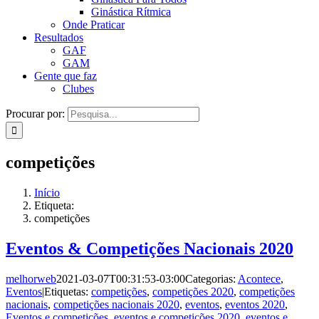
Ginástica Rítmica
Onde Praticar
Resultados
GAF
GAM
Gente que faz
Clubes
Procurar por:
competições
Início
Etiqueta:
competições
Eventos & Competições Nacionais 2020
melhorweb
2021-03-07T00:31:53-03:00
Categorias:
Acontece
,
Eventos
|
Etiquetas:
competições
,
competições 2020
,
competições
nacionais
,
competições nacionais 2020
,
eventos
,
eventos 2020
,
Eventos e competições
,
eventos e competições 2020
,
eventos e