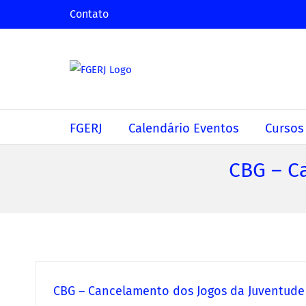
Ir
Contato
para
o
conteúdo
FGERJ
Calendário Eventos
Cursos
CBG – C
CBG – Cancelamento dos Jogos da Juventude