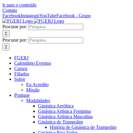
Ir para o conteúdo
Contato
Facebook
Instagram
YouTube
Facebook - Grupo
Procurar por:
Procurar por:
FGERJ
Calendário Eventos
Cursos
Filiados
Sobre
Eu Acredito
Missão
Pratique
Modalidades
Ginástica Aeróbica
Ginástica Artística Feminina
Ginástica Artística Masculina
Ginástica de Trampolim
História de Ginástica de Trampolim
Ginástica Para Todos