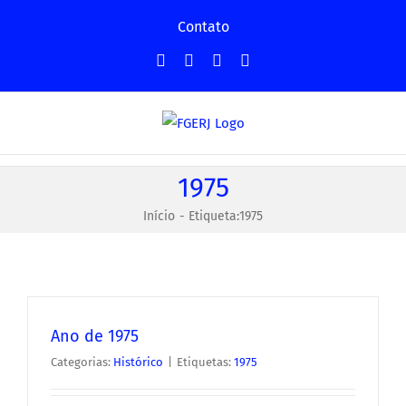
Ir
Contato
para
Facebook
Instagram
YouTube
Facebook
o
-
conteúdo
Grupo
1975
Início
Etiqueta:
1975
Ano de 1975
Categorias:
Histórico
|
Etiquetas:
1975