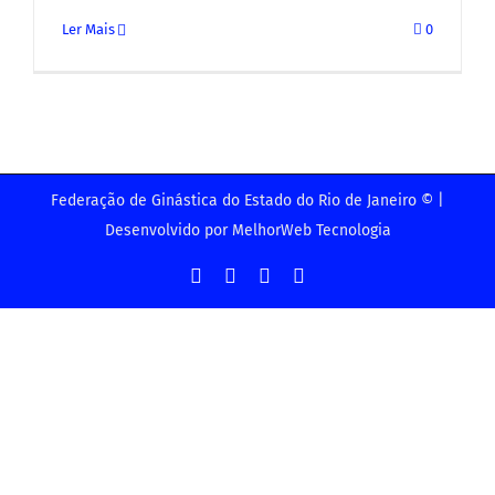
Ler Mais
0
Federação de Ginástica do Estado do Rio de Janeiro © |
Desenvolvido por
MelhorWeb Tecnologia
Facebook
Instagram
YouTube
Facebook
-
Grupo