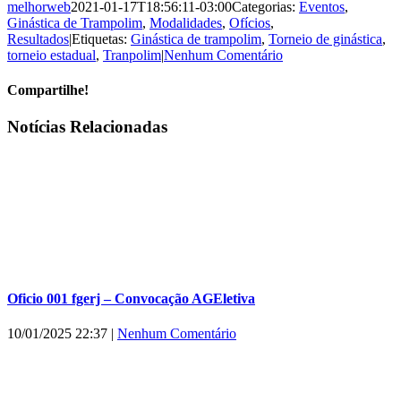
melhorweb
2021-01-17T18:56:11-03:00
Categorias:
Eventos
,
Ginástica de Trampolim
,
Modalidades
,
Ofícios
,
Resultados
|
Etiquetas:
Ginástica de trampolim
,
Torneio de ginástica
,
torneio estadual
,
Tranpolim
|
Nenhum Comentário
Compartilhe!
Facebook
X
WhatsApp
E-
Notícias Relacionadas
mail
Oficio 001 fgerj – Convocação AGEletiva
10/01/2025 22:37
|
Nenhum Comentário