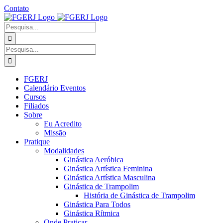
Ir
Contato
para
Facebook
Instagram
YouTube
Facebook
o
-
Procurar
conteúdo
Grupo
por:
Procurar
por:
FGERJ
Calendário Eventos
Cursos
Filiados
Sobre
Eu Acredito
Missão
Pratique
Modalidades
Ginástica Aeróbica
Ginástica Artística Feminina
Ginástica Artística Masculina
Ginástica de Trampolim
História de Ginástica de Trampolim
Ginástica Para Todos
Ginástica Rítmica
Onde Praticar