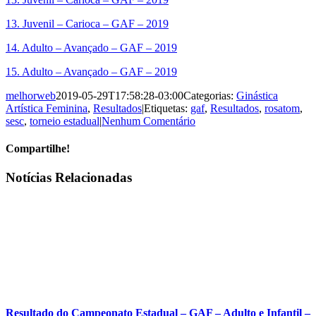
13. Juvenil – Carioca – GAF – 2019
14. Adulto – Avançado – GAF – 2019
15. Adulto – Avançado – GAF – 2019
melhorweb
2019-05-29T17:58:28-03:00
Categorias:
Ginástica
Artística Feminina
,
Resultados
|
Etiquetas:
gaf
,
Resultados
,
rosatom
,
sesc
,
torneio estadual
|
Nenhum Comentário
Compartilhe!
Facebook
X
WhatsApp
E-
Notícias Relacionadas
mail
Resultado do Campeonato Estadual – GAF – Adulto e Infantil –