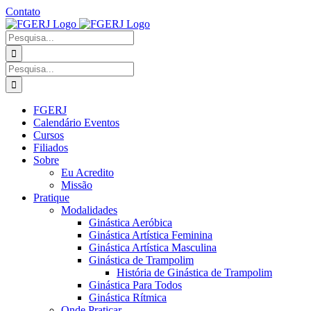
Ir
Contato
para
Facebook
Instagram
YouTube
Facebook
o
-
Procurar
conteúdo
Grupo
por:
Procurar
por:
FGERJ
Calendário Eventos
Cursos
Filiados
Sobre
Eu Acredito
Missão
Pratique
Modalidades
Ginástica Aeróbica
Ginástica Artística Feminina
Ginástica Artística Masculina
Ginástica de Trampolim
História de Ginástica de Trampolim
Ginástica Para Todos
Ginástica Rítmica
Onde Praticar