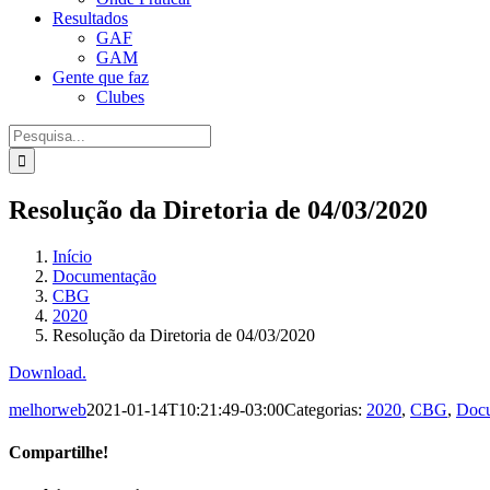
Resultados
GAF
GAM
Gente que faz
Clubes
Procurar
por:
Resolução da Diretoria de 04/03/2020
Início
Documentação
CBG
2020
Resolução da Diretoria de 04/03/2020
Download.
melhorweb
2021-01-14T10:21:49-03:00
Categorias:
2020
,
CBG
,
Doc
Compartilhe!