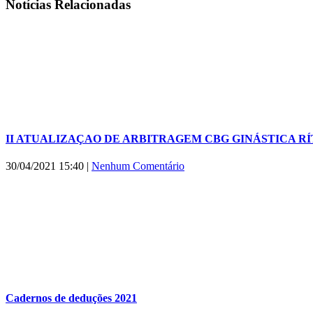
Facebook
X
WhatsApp
E-
Notícias Relacionadas
mail
II ATUALIZAÇAO DE ARBITRAGEM CBG GINÁSTICA RÍTI
30/04/2021 15:40
|
Nenhum Comentário
Cadernos de deduções 2021