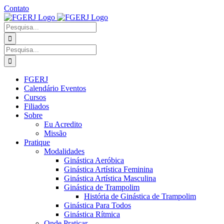
Ir
Contato
para
Facebook
Instagram
YouTube
Facebook
o
-
Procurar
conteúdo
Grupo
por:
Procurar
por:
FGERJ
Calendário Eventos
Cursos
Filiados
Sobre
Eu Acredito
Missão
Pratique
Modalidades
Ginástica Aeróbica
Ginástica Artística Feminina
Ginástica Artística Masculina
Ginástica de Trampolim
História de Ginástica de Trampolim
Ginástica Para Todos
Ginástica Rítmica
Onde Praticar