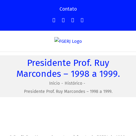
Ir
Contato
para
Facebook
Instagram
YouTube
Facebook
o
-
conteúdo
Grupo
Presidente Prof. Ruy
Marcondes – 1998 a 1999.
Início
Histórico
Presidente Prof. Ruy Marcondes – 1998 a 1999.