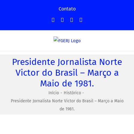
Ir
Contato
para
Facebook
Instagram
YouTube
Facebook
o
-
conteúdo
Grupo
Presidente Jornalista Norte
Victor do Brasil – Março a
Maio de 1981.
Início
Histórico
Presidente Jornalista Norte Victor do Brasil – Março a Maio
de 1981.